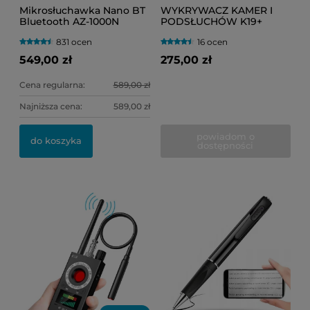
Mikrosłuchawka Nano BT
WYKRYWACZ KAMER I
Bluetooth AZ-1000N
PODSŁUCHÓW K19+
niewidoczna (egzamin)
(PLUSKWY GSM, GPS, WI-
831 ocen
16 ocen
FI, RF, IR)
549,00 zł
275,00 zł
Cena regularna:
589,00 zł
Najniższa cena:
589,00 zł
powiadom o
do koszyka
dostępności