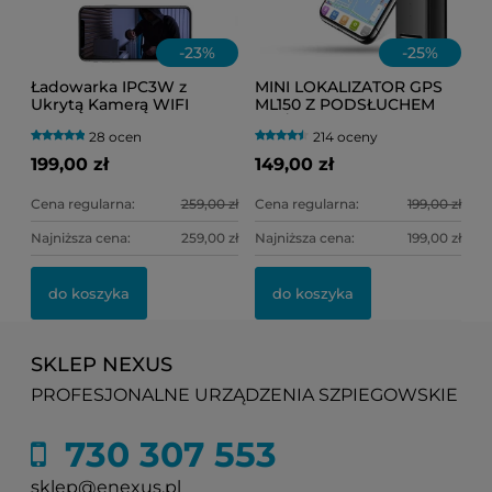
-
23
%
-
25
%
Ładowarka IPC3W z
MINI LOKALIZATOR GPS
Ukrytą Kamerą WIFI
ML150 Z PODSŁUCHEM
(Podgląd Online)
NA ŻYWO
28 ocen
214 oceny
(HERMETYCZNY) DO
TOREBKI LUB
199,00 zł
149,00 zł
SAMOCHODU
Cena regularna:
259,00 zł
Cena regularna:
199,00 zł
Najniższa cena:
259,00 zł
Najniższa cena:
199,00 zł
do koszyka
do koszyka
SKLEP NEXUS
PROFESJONALNE URZĄDZENIA SZPIEGOWSKIE
730 307 553
sklep@enexus.pl