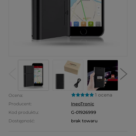
1 ocena
Ocena:
Producent:
IneoTronic
Kod produktu:
G-01926999
Dostępność:
brak towaru