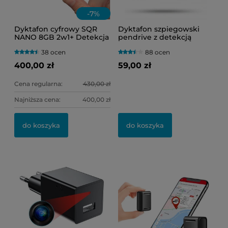
-
7
%
Dyktafon cyfrowy SQR
Dyktafon szpiegowski
NANO 8GB 2w1+ Detekcja
pendrive z detekcją
Głosu VOS (Bardzo Mały
dźwięku VOS Black-200
38 ocen
88 ocen
Rozmiar)
400,00 zł
59,00 zł
Cena regularna:
430,00 zł
Najniższa cena:
400,00 zł
do koszyka
do koszyka