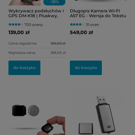
-
18
%
Wykrywacz podsłuchów i
Długopis Kamera WI-FI
GPS DM-K18 ( Pluskwy,
A57 EG - Wersja do Tekstu
lokalizatory oraz kamery
(Podgląd Online)
703 oceny
31 ocen
WI-FI )
139,00 zł
549,00 zł
Cena regularna:
169,00 zł
Najniższa cena:
169,00 zł
do koszyka
do koszyka