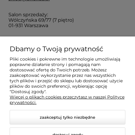
Salon sprzedaży:
Wólczyńska 69/77 (7 piętro)
01-931 Warszawa
Sprawdź jak do nas dojechać
Dbamy o Twoją prywatność
Pliki cookies i pokrewne im technologie umożliwiają
O nas
poprawne działanie strony i pomagają nam
dostosować ofertę do Twoich potrzeb. Możesz
zaakceptować wykorzystanie przez nas wszystkich
tych plików i przejść do sklepu lub dostosować użycie
Informacje
plików do swoich preferencji, wybierając opcję
"Dostosuj zgody".
Więcej o plikach cookies przeczytasz w naszej Polityce
Pomoc
prywatności.
zaakceptuj tylko niezbędne
dostosuj zgody