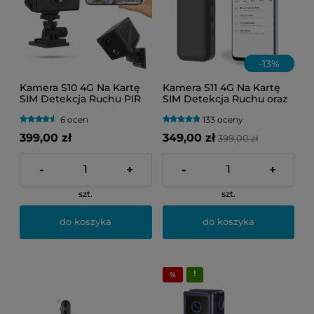
-
13
%
Kamera S10 4G Na Kartę
Kamera S11 4G Na Kartę
SIM Detekcja Ruchu PIR
SIM Detekcja Ruchu oraz
oraz Tryb Nocny (Podgląd
Tryb Nocny (Podgląd
6 ocen
133 oceny
Online)
Online)
399,00 zł
349,00 zł
399,00 zł
-
+
-
+
szt.
szt.
do koszyka
do koszyka