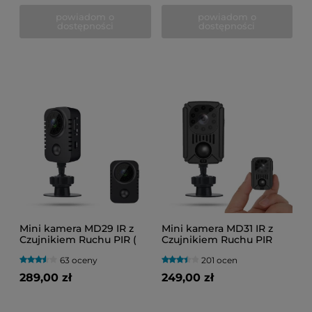
powiadom o
powiadom o
dostępności
dostępności
Mini kamera MD29 IR z
Mini kamera MD31 IR z
Czujnikiem Ruchu PIR (
Czujnikiem Ruchu PIR
Do 30 dni pracy )
(Do 40 dni pracy)
63 oceny
201 ocen
289,00 zł
249,00 zł