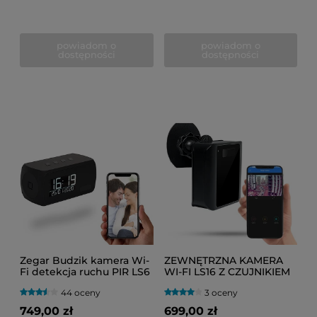
powiadom o
powiadom o
dostępności
dostępności
Zegar Budzik kamera Wi-
ZEWNĘTRZNA KAMERA
Fi detekcja ruchu PIR LS6
WI-FI LS16 Z CZUJNIKIEM
IR (Do Roku na baterii)
PIR I TRYBEM NOCNYM
44 oceny
3 oceny
2W1
749,00 zł
699,00 zł