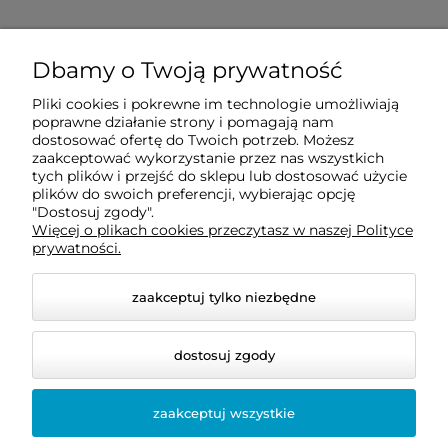
Sprawdź jak do nas dojechać
Dbamy o Twoją prywatność
Pliki cookies i pokrewne im technologie umożliwiają
O nas
poprawne działanie strony i pomagają nam
dostosować ofertę do Twoich potrzeb. Możesz
zaakceptować wykorzystanie przez nas wszystkich
tych plików i przejść do sklepu lub dostosować użycie
Informacje
plików do swoich preferencji, wybierając opcję
"Dostosuj zgody".
Więcej o plikach cookies przeczytasz w naszej Polityce
Pomoc
prywatności.
zaakceptuj tylko niezbędne
dostosuj zgody
zaakceptuj wszystkie
© 2026 www.enexus.pl. Wszelkie prawa zastrzeżone.