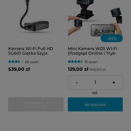
-
24
%
Kamera Wi-Fi Full HD
Mini Kamera W03 WI-FI
SG601 Giętka Szyja
(Podgląd Online i Tryb
Obiektywu ( Podgląd na
Nocny)
65 ocen
15 ocen
żywo )
539,00 zł
129,00 zł
169,00 zł
-
+
szt.
powiadom o
do koszyka
dostępności