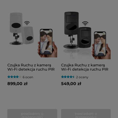
Czujka Ruchu z kamerą
Czujka Ruchu z kamerą
Wi-Fi detekcja ruchu PIR
Wi-Fi detekcja ruchu PIR
LS11 IR (Do Roku na
LS11 IR (Do Roku na
6 ocen
2 oceny
baterii)
baterii) BLACK
899,00 zł
549,00 zł
powiadom o
powiadom o
dostępności
dostępności