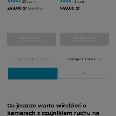
23 oceny
5 ocen
249,00 zł
749,00 zł
299,00 zł
powiadom o
powiadom o
dostępności
dostępności
«
»
2
1
Co jeszcze warto wiedzieć o
kamerach z czujnikiem ruchu na