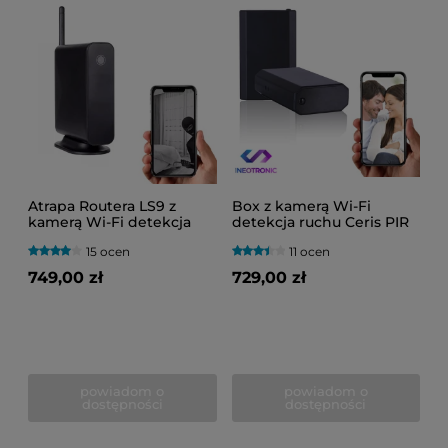
Atrapa Routera LS9 z
Box z kamerą Wi-Fi
kamerą Wi-Fi detekcja
detekcja ruchu Ceris PIR
ruchu IR (Podgląd Zdalny)
LS12 IR (Do Roku na
15 ocen
11 ocen
baterii)
749,00 zł
729,00 zł
powiadom o
powiadom o
dostępności
dostępności