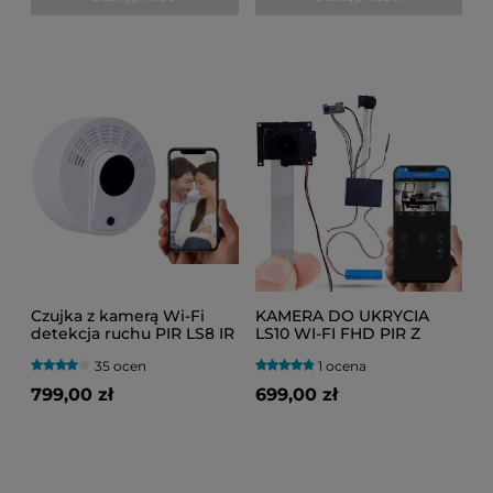
Czujka z kamerą Wi-Fi
KAMERA DO UKRYCIA
detekcja ruchu PIR LS8 IR
LS10 WI-FI FHD PIR Z
(Do Roku na baterii)
TRYBEM NOCNYM (DO 6
35 ocen
1 ocena
MSC PRACY)
799,00 zł
699,00 zł