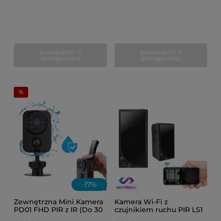
powiadom o
powiadom o
dostępności
dostępności
-
17
%
Zewnętrzna Mini Kamera
Kamera Wi-Fi z
PD01 FHD PIR z IR (Do 30
czujnikiem ruchu PIR LS1
dni pracy)
IR (Długi czas pracy)