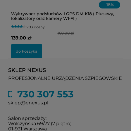
-
18
%
Wykrywacz podsłuchów i GPS DM-K18 ( Pluskwy,
Ka
lokalizatory oraz kamery WI-FI )
s
703 oceny
169,00 zł
139,00 zł
19
do koszyka
SKLEP NEXUS
PROFESJONALNE URZĄDZENIA SZPIEGOWSKIE
730 307 553
sklep@enexus.pl
Salon sprzedaży:
Wólczyńska 69/77 (7 piętro)
01-931 Warszawa