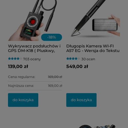
-
18
%
Wykrywacz podsłuchów i
Długopis Kamera WI-FI
GPS DM-K18 ( Pluskwy,
A57 EG - Wersja do Tekstu
lokalizatory oraz kamery
(Podgląd Online)
703 oceny
30 ocen
WI-FI )
139,00 zł
549,00 zł
Cena regularna:
169,00 zł
Najniższa cena:
169,00 zł
do koszyka
do koszyka