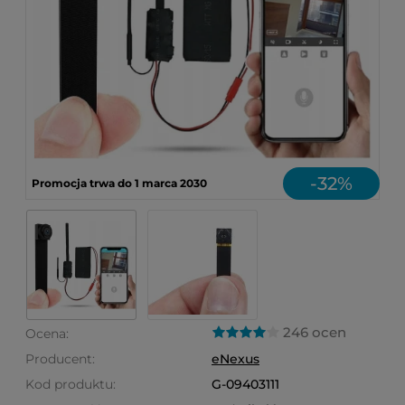
-
32
%
Promocja trwa do 1 marca 2030
246 ocen
Ocena:
Producent:
eNexus
Kod produktu:
G-09403111