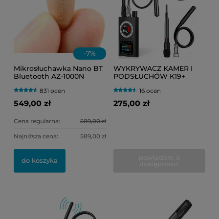
-
7
%
Mikrosłuchawka Nano BT
WYKRYWACZ KAMER I
Bluetooth AZ-1000N
PODSŁUCHÓW K19+
niewidoczna (egzamin)
(PLUSKWY GSM, GPS, WI-
831 ocen
16 ocen
FI, RF, IR)
549,00 zł
275,00 zł
Cena regularna:
589,00 zł
Najniższa cena:
589,00 zł
powiadom o
do koszyka
dostępności