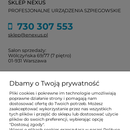
SKLEP NEXUS
PROFESJONALNE URZĄDZENIA SZPIEGOWSKIE
730 307 553
sklep@enexus.pl
Salon sprzedaży:
Wólczyńska 69/77 (7 piętro)
01-931 Warszawa
Sprawdź jak do nas dojechać
Dbamy o Twoją prywatność
Pliki cookies i pokrewne im technologie umożliwiają
O nas
poprawne działanie strony i pomagają nam
dostosować ofertę do Twoich potrzeb. Możesz
zaakceptować wykorzystanie przez nas wszystkich
Informacje
tych plików i przejść do sklepu lub dostosować użycie
plików do swoich preferencji, wybierając opcję
"Dostosuj zgody".
Więcej o plikach cookies przeczytasz w naszej Polityce