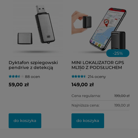
-
25
%
Dyktafon szpiegowski
MINI LOKALIZATOR GPS
pendrive z detekcją
ML150 Z PODSŁUCHEM
dźwięku VOS Black-200
NA ŻYWO
88 ocen
214 oceny
(HERMETYCZNY) DO
TOREBKI LUB
59,00 zł
149,00 zł
SAMOCHODU
Cena regularna:
199,00 zł
Najniższa cena:
199,00 zł
do koszyka
do koszyka