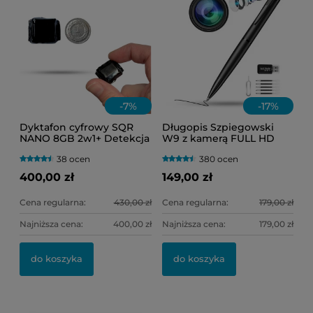
-
7
%
-
17
%
Dyktafon cyfrowy SQR
Długopis Szpiegowski
NANO 8GB 2w1+ Detekcja
W9 z kamerą FULL HD
Głosu VOS (Bardzo Mały
38 ocen
380 ocen
Rozmiar)
400,00 zł
149,00 zł
Cena regularna:
430,00 zł
Cena regularna:
179,00 zł
Najniższa cena:
400,00 zł
Najniższa cena:
179,00 zł
do koszyka
do koszyka