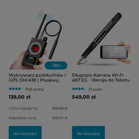
-
18
%
Wykrywacz podsłuchów i
Długopis Kamera WI-FI
GPS DM-K18 ( Pluskwy,
A57 EG - Wersja do Tekstu
lokalizatory oraz kamery
(Podgląd Online)
703 oceny
31 ocen
WI-FI )
139,00 zł
549,00 zł
Cena regularna:
169,00 zł
Najniższa cena:
169,00 zł
do koszyka
do koszyka