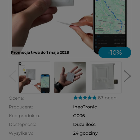
-
10
%
Promocja trwa do 1 maja 2028
67 ocen
Ocena:
Producent:
IneoTronic
Kod produktu:
G006
Dostępność:
Duża ilość
Wysyłka w:
24 godziny