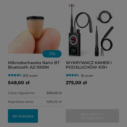
-
7
%
Mikrosłuchawka Nano BT
WYKRYWACZ KAMER I
Bluetooth AZ-1000N
PODSŁUCHÓW K19+
niewidoczna (egzamin)
(PLUSKWY GSM, GPS, WI-
831 ocen
16 ocen
FI, RF, IR)
549,00 zł
275,00 zł
Cena regularna:
589,00 zł
Najniższa cena:
589,00 zł
powiadom o
do koszyka
dostępności