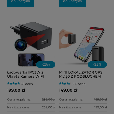
do koszyka
do koszyka
-
23
%
-
25
%
Ładowarka IPC3W z
MINI LOKALIZATOR GPS
Ukrytą Kamerą WIFI
ML150 Z PODSŁUCHEM
(Podgląd Online)
NA ŻYWO
28 ocen
215 ocen
(HERMETYCZNY) DO
TOREBKI LUB
199,00 zł
149,00 zł
SAMOCHODU
Cena regularna:
259,00 zł
Cena regularna:
199,00 zł
Najniższa cena:
259,00 zł
Najniższa cena:
199,00 zł