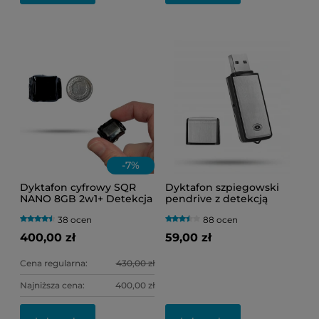
-
7
%
Dyktafon cyfrowy SQR
Dyktafon szpiegowski
NANO 8GB 2w1+ Detekcja
pendrive z detekcją
Głosu VOS (Bardzo Mały
dźwięku VOS Black-200
38 ocen
88 ocen
Rozmiar)
400,00 zł
59,00 zł
Cena regularna:
430,00 zł
Najniższa cena:
400,00 zł