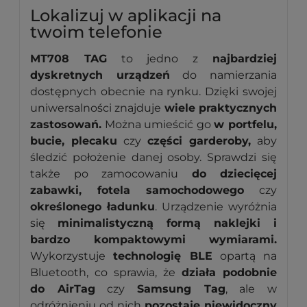
Lokalizuj w aplikacji na
twoim telefonie
MT708 TAG
to jedno z
najbardziej
dyskretnych urządzeń
do namierzania
dostępnych obecnie na rynku. Dzięki swojej
uniwersalności znajduje
wiele praktycznych
zastosowań.
Można umieścić go
w portfelu,
bucie, plecaku
czy
części garderoby,
aby
śledzić położenie danej osoby. Sprawdzi się
także po zamocowaniu
do dziecięcej
zabawki, fotela samochodowego
czy
określonego ładunku
. Urządzenie wyróżnia
się
minimalistyczną formą naklejki i
bardzo kompaktowymi wymiarami.
Wykorzystuje
technologię BLE
opartą na
Bluetooth, co sprawia, że
działa podobnie
do AirTag
czy
Samsung Tag
, ale w
odróżnieniu od nich
pozostaje niewidoczny