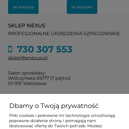
do koszyka
do koszyka
SKLEP NEXUS
PROFESJONALNE URZĄDZENIA SZPIEGOWSKIE
730 307 553
sklep@enexus.pl
Salon sprzedaży:
Wólczyńska 69/77 (7 piętro)
01-931 Warszawa
Sprawdź jak do nas dojechać
Dbamy o Twoją prywatność
Pliki cookies i pokrewne im technologie umożliwiają
O nas
poprawne działanie strony i pomagają nam
dostosować ofertę do Twoich potrzeb. Możesz