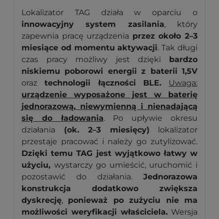
Lokalizator TAG działa w oparciu o
innowacyjny system zasilania
, który
zapewnia pracę urządzenia
przez około 2–3
miesiące od momentu aktywacji
. Tak długi
czas pracy możliwy jest dzięki
bardzo
niskiemu poborowi energii z baterii 1,5V
oraz
technologii łączności BLE.
Uwaga:
urządzenie wyposażone jest w baterię
jednorazową, niewymienną i nienadającą
się do ładowania
. Po upływie okresu
działania
(ok. 2–3 miesięcy)
lokalizator
przestaje pracować i należy go zutylizować.
Dzięki temu TAG jest wyjątkowo łatwy w
użyciu,
wystarczy go umieścić, uruchomić i
pozostawić do działania.
Jednorazowa
konstrukcja dodatkowo zwiększa
dyskrecję
,
ponieważ po zużyciu nie ma
możliwości weryfikacji właściciela.
Wersja