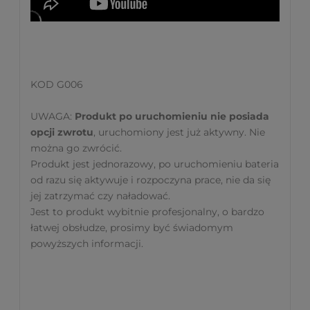
KOD G006
UWAGA:
Produkt po uruchomieniu nie posiada
opcji zwrotu
, uruchomiony jest już aktywny. Nie
można go zwrócić.
Produkt jest jednorazowy, po uruchomieniu bateria
od razu się aktywuje i rozpoczyna prace, nie da się
jej zatrzymać czy naładować.
Jest to produkt wybitnie profesjonalny, o bardzo
łatwej obsłudze, prosimy być świadomym
powyższych informacji.