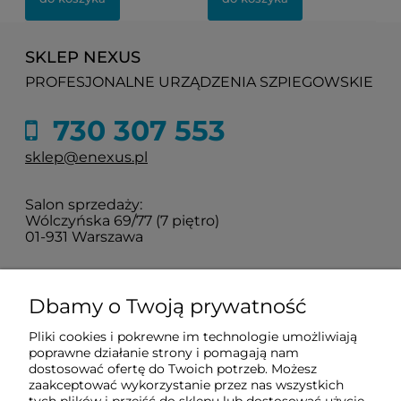
SKLEP NEXUS
PROFESJONALNE URZĄDZENIA SZPIEGOWSKIE
730 307 553
sklep@enexus.pl
Salon sprzedaży:
Wólczyńska 69/77 (7 piętro)
01-931 Warszawa
Sprawdź jak do nas dojechać
Dbamy o Twoją prywatność
Pliki cookies i pokrewne im technologie umożliwiają
O nas
poprawne działanie strony i pomagają nam
dostosować ofertę do Twoich potrzeb. Możesz
zaakceptować wykorzystanie przez nas wszystkich