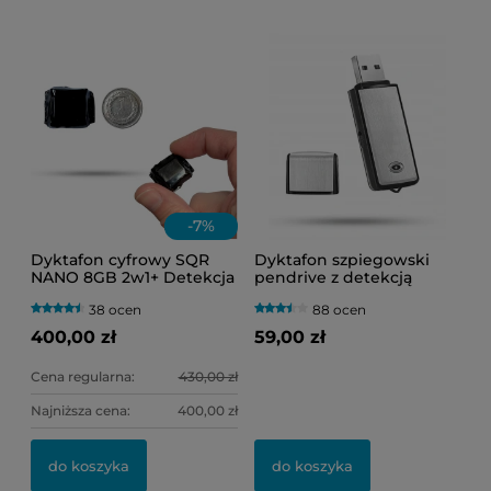
-
7
%
Dyktafon cyfrowy SQR
Dyktafon szpiegowski
NANO 8GB 2w1+ Detekcja
pendrive z detekcją
Głosu VOS (Bardzo Mały
dźwięku VOS Black-200
38 ocen
88 ocen
Rozmiar)
400,00 zł
59,00 zł
Cena regularna:
430,00 zł
Najniższa cena:
400,00 zł
do koszyka
do koszyka