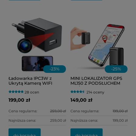
-
23
%
-
25
%
Ładowarka IPC3W z
MINI LOKALIZATOR GPS
Ukrytą Kamerą WIFI
ML150 Z PODSŁUCHEM
(Podgląd Online)
NA ŻYWO
28 ocen
214 oceny
(HERMETYCZNY) DO
TOREBKI LUB
199,00 zł
149,00 zł
SAMOCHODU
Cena regularna:
259,00 zł
Cena regularna:
199,00 zł
Najniższa cena:
259,00 zł
Najniższa cena:
199,00 zł
do koszyka
do koszyka