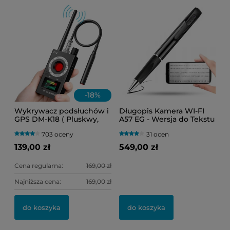
-
18
%
Wykrywacz podsłuchów i
Długopis Kamera WI-FI
GPS DM-K18 ( Pluskwy,
A57 EG - Wersja do Tekstu
lokalizatory oraz kamery
(Podgląd Online)
703 oceny
31 ocen
WI-FI )
139,00 zł
549,00 zł
Cena regularna:
169,00 zł
Najniższa cena:
169,00 zł
do koszyka
do koszyka