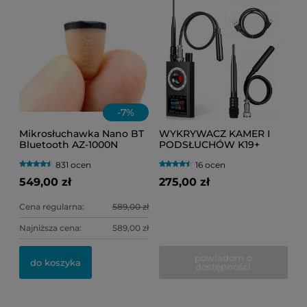
-
7
%
Mikrosłuchawka Nano BT
WYKRYWACZ KAMER I
Bluetooth AZ-1000N
PODSŁUCHÓW K19+
niewidoczna (egzamin)
(PLUSKWY GSM, GPS, WI-
831 ocen
16 ocen
FI, RF, IR)
549,00 zł
275,00 zł
Cena regularna:
589,00 zł
Najniższa cena:
589,00 zł
powiadom o
do koszyka
dostępności