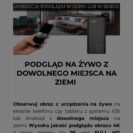
PODGLĄD NA ŻYWO Z
DOWOLNEGO MIEJSCA NA
ZIEMI
Obserwuj obraz z urządzenia
na żywo
na
ekranie telefonu czy tabletu z systemu iOS
lub Android z
dowolnego miejsca
na
ziemi
. Wysoka
jakość podglądu obrazu 4K
z opcją zmiany na
2K
oraz
FULL HD