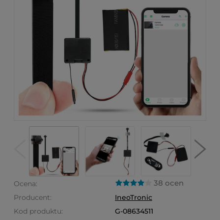
38 ocen
Ocena:
Producent:
IneoTronic
Kod produktu:
G-08634511