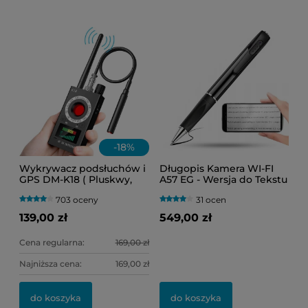
-
18
%
Wykrywacz podsłuchów i
Długopis Kamera WI-FI
GPS DM-K18 ( Pluskwy,
A57 EG - Wersja do Tekstu
lokalizatory oraz kamery
(Podgląd Online)
703 oceny
31 ocen
WI-FI )
139,00 zł
549,00 zł
Cena regularna:
169,00 zł
Najniższa cena:
169,00 zł
do koszyka
do koszyka