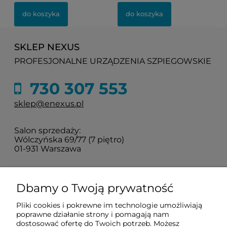
do koszyka
do koszyka
SKLEP NEXUS
PROFESJONALNE URZĄDZENIA SZPIEGOWSKIE
730 307 553
sklep@enexus.pl
Salon sprzedaży:
Wólczyńska 69/77 (7 piętro)
01-931 Warszawa
Sprawdź jak do nas dojechać
Dbamy o Twoją prywatność
Pliki cookies i pokrewne im technologie umożliwiają
O nas
poprawne działanie strony i pomagają nam
dostosować ofertę do Twoich potrzeb. Możesz