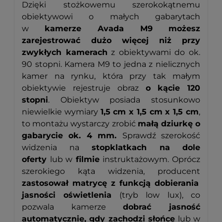
Dzięki stożkowemu szerokokątnemu
obiektywowi o małych gabarytach
w
kamerze Avada M9
możesz
zarejestrować dużo więcej
niż przy
zwykłych kamerach
z obiektywami do ok.
90 stopni. Kamera M9 to jedna z nielicznych
kamer na rynku, która przy tak małym
obiektywie rejestruje obraz
o
kącie 120
stopni
. Obiektyw posiada stosunkowo
niewielkie wymiary
1,5 cm x 1,5 cm x 1,5 cm
,
to montażu wystarczy zrobić
małą dziurkę o
gabarycie ok. 4 mm.
Sprawdź szerokość
widzenia na
stopklatkach na dole
oferty
lub w
filmie
instruktażowym. Oprócz
szerokiego kąta widzenia, producent
zastosował matrycę z funkcją dobierania
jasności oświetlenia
(tryb low lux), co
pozwala kamerze
dobrać jasność
automatycznie, gdy zachodzi słońce
lub w