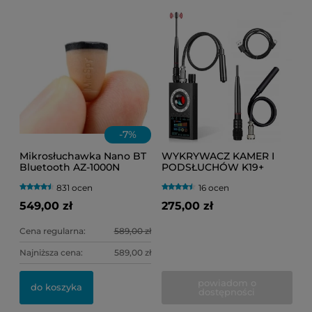
-
7
%
Mikrosłuchawka Nano BT
WYKRYWACZ KAMER I
Bluetooth AZ-1000N
PODSŁUCHÓW K19+
niewidoczna (egzamin)
(PLUSKWY GSM, GPS, WI-
831 ocen
16 ocen
FI, RF, IR)
549,00 zł
275,00 zł
Cena regularna:
589,00 zł
Najniższa cena:
589,00 zł
powiadom o
do koszyka
dostępności