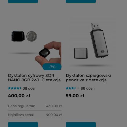
-
7
%
Dyktafon cyfrowy SQR
Dyktafon szpiegowski
NANO 8GB 2w1+ Detekcja
pendrive z detekcją
Głosu VOS (Bardzo Mały
dźwięku VOS Black-200
38 ocen
88 ocen
Rozmiar)
400,00 zł
59,00 zł
Cena regularna:
430,00 zł
Najniższa cena:
400,00 zł