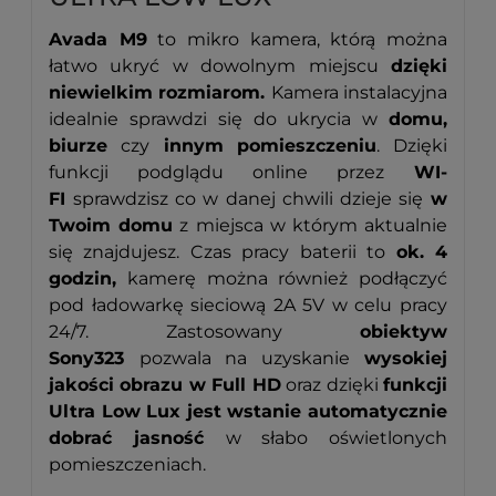
Avada M9
to mikro kamera, którą można
łatwo ukryć w dowolnym miejscu
dzięki
niewielkim rozmiarom.
Kamera instalacyjna
idealnie sprawdzi się do ukrycia w
domu,
biurze
czy
innym pomieszczeniu
.
Dzięki
funkcji podglądu online przez
WI-
FI
sprawdzisz co w danej chwili dzieje się
w
Twoim domu
z miejsca w którym aktualnie
się znajdujesz. Czas pracy baterii to
ok. 4
godzin,
kamerę można również podłączyć
pod ładowarkę sieciową 2A 5V w celu pracy
24/7. Zastosowany
o
biektyw
Sony323
pozwala na uzyskanie
wysokiej
jakości obrazu w Full HD
oraz dzięki
funkcji
Ultra Low Lux jest wstanie automatycznie
dobrać jasność
w słabo oświetlonych
pomieszczeniach.