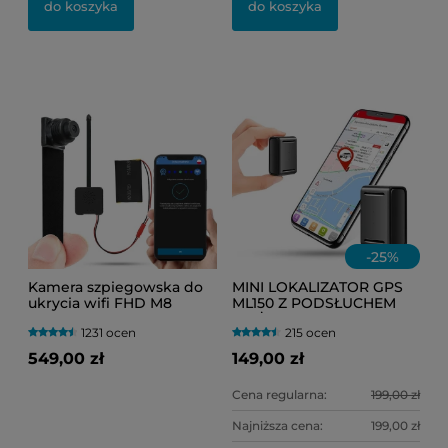
do koszyka
do koszyka
-
25
%
Kamera szpiegowska do
MINI LOKALIZATOR GPS
ukrycia wifi FHD M8
ML150 Z PODSŁUCHEM
Avada PRO ( Podgląd na
NA ŻYWO
1231 ocen
215 ocen
żywo + Detekcja Ruchu )
(HERMETYCZNY) DO
TOREBKI LUB
549,00 zł
149,00 zł
SAMOCHODU
Cena regularna:
199,00 zł
Najniższa cena:
199,00 zł