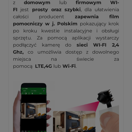
z
domowym
lub
firmowym WI-
FI
jest
prosty oraz szybki
, dla ułatwienia
całości producent
zapewnia film
pomocniczy w j. Polskim
pokazujący krok
po kroku kwestie instalacyjne i obsługi
sprzętu. Za pomocą aplikacji wystarczy
podłączyć kamerę do
sieci WI-FI 2,4
Ghz,
co
umożliwia dostęp z dowolnego
miejsca na świecie za
pomocą
LTE,4G
lub
Wi-Fi
.