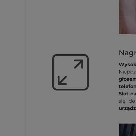
Nagr
Wysok
Niepoz
głosem
telefo
Slot n
się do
urządz