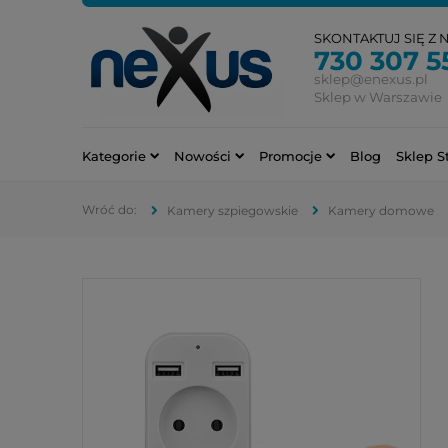
SKONTAKTUJ SIĘ Z 
730 307 5
sklep@enexus.pl
Sklep w Warszawie
Kategorie
Nowości
Promocje
Blog
Sklep S
Kamery szpiegowskie
Kamery domowe