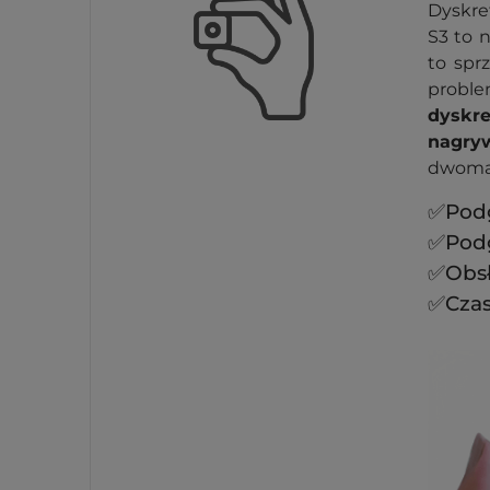
Dyskr
S3 to 
to spr
probl
dyskre
nagry
dwoma
✅Podg
✅Podg
✅Obsł
✅Czas