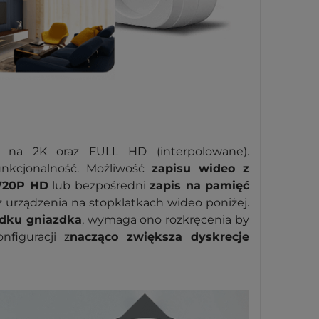
na 2K oraz FULL HD (interpolowane).
unkcjonalność. Możliwość
zapisu wideo z
 720P HD
lub bezpośredni
zapis na pamięć
 urządzenia na stopklatkach wideo poniżej.
odku gniazdka
, wymaga ono rozkręcenia by
figuracji z
nacząco zwiększa dyskrecje