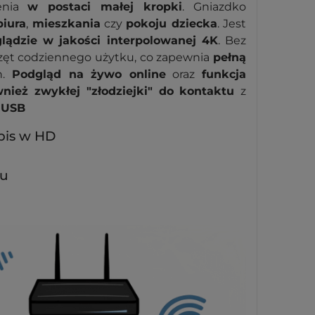
zenia
w postaci małej kropki
. Gniazdko
biura
,
mieszkania
czy
pokoju dziecka
. Jest
lądzie w jakości interpolowanej 4K
. Bez
rzęt codziennego użytku, co zapewnia
pełną
h.
Podgląd na żywo online
oraz
funkcja
wnież zwykłej "złodziejki" do kontaktu
z
 USB
apis w HD
hu