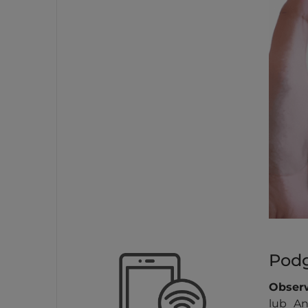
Podg
Obserw
lub A