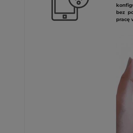
konfig
bez po
pracę 