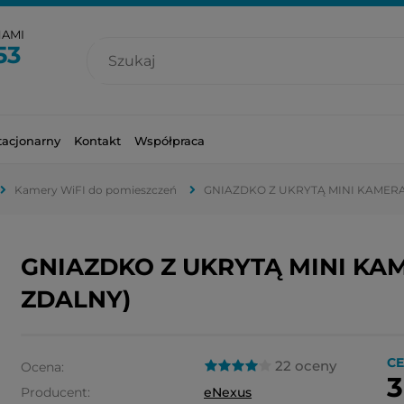
NAMI
53
tacjonarny
Kontakt
Współpraca
Kamery WiFI do pomieszczeń
GNIAZDKO Z UKRYTĄ MINI KAMERA
GNIAZDKO Z UKRYTĄ MINI KAM
ZDALNY)
CE
22 oceny
Ocena:
3
Producent:
eNexus