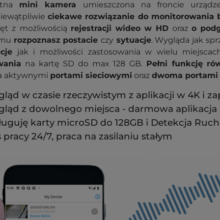
etna
mini kamera
umieszczona na froncie urząd
niewątpliwie
ciekawe rozwiązanie do monitorowania 
zęt z możliwością
rejestracji wideo w HD
oraz
o podg
emu
rozpoznasz
postacie
czy
sytuacje
. Wygląda jak sp
cje
jak i możliwości zastosowania w wielu miejscac
wania
na kartę SD do max 128 GB.
Pełni funkcję ró
 aktywnymi
portami sieciowymi
oraz
dwoma portami
ląd w czasie rzeczywistym z aplikacji w 4K i z
ląd z dowolnego miejsca - darmowa aplikacja
uguję karty microSD do 128GB i Detekcja Ruc
 pracy 24/7, praca na zasilaniu stałym