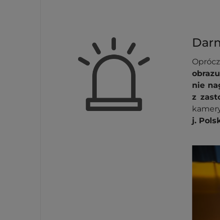
Darm
Oprócz
obrazu
nie na
z zas
kamery
j. Pol