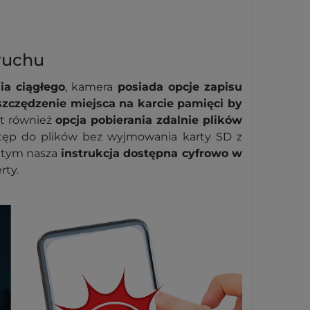
 ruchu
ia ciągłego
, kamera
posiada opcje zapisu
szczędzenie miejsca na karcie pamięci by
st również
opcja pobierania zdalnie plików
stęp do plików bez wyjmowania karty SD z
w tym nasza
instrukcja dostępna cyfrowo w
rty.