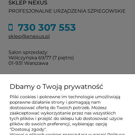
SKLEP NEXUS
PROFESJONALNE URZĄDZENIA SZPIEGOWSKIE
730 307 553
sklep@enexus.pl
Salon sprzedaży:
Wólczyńska 69/77 (7 piętro)
01-931 Warszawa
Sprawdź jak do nas dojechać
Dbamy o Twoją prywatność
Pliki cookies i pokrewne im technologie umożliwiają
O nas
poprawne działanie strony i pomagają nam
dostosować ofertę do Twoich potrzeb. Możesz
zaakceptować wykorzystanie przez nas wszystkich
tych plików i przejść do sklepu lub dostosować użycie
Informacje
plików do swoich preferencji, wybierając opcję
"Dostosuj zgody".
Więcej o plikach cookies przeczytasz w naszej Polityce