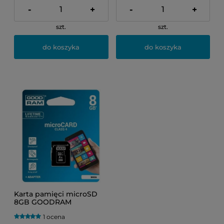
-
+
-
+
szt.
szt.
do koszyka
do koszyka
Karta pamięci microSD
8GB GOODRAM
1 ocena