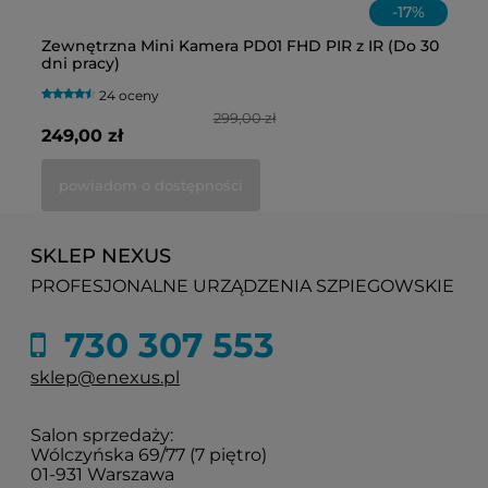
-
17
%
,
Zewnętrzna Mini Kamera PD01 FHD PIR z IR (Do 30
Wy
dni pracy)
GS
24 oceny
299,00 zł
249,00 zł
29
powiadom o dostępności
SKLEP NEXUS
PROFESJONALNE URZĄDZENIA SZPIEGOWSKIE
730 307 553
sklep@enexus.pl
Salon sprzedaży:
Wólczyńska 69/77 (7 piętro)
01-931 Warszawa