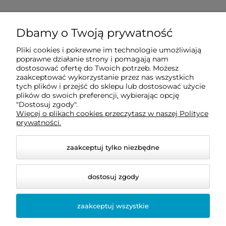
Sprawdź jak do nas dojechać
Dbamy o Twoją prywatność
Pliki cookies i pokrewne im technologie umożliwiają
O nas
poprawne działanie strony i pomagają nam
dostosować ofertę do Twoich potrzeb. Możesz
zaakceptować wykorzystanie przez nas wszystkich
tych plików i przejść do sklepu lub dostosować użycie
Informacje
plików do swoich preferencji, wybierając opcję
"Dostosuj zgody".
Więcej o plikach cookies przeczytasz w naszej Polityce
Pomoc
prywatności.
zaakceptuj tylko niezbędne
dostosuj zgody
zaakceptuj wszystkie
© 2026 www.enexus.pl. Wszelkie prawa zastrzeżone.