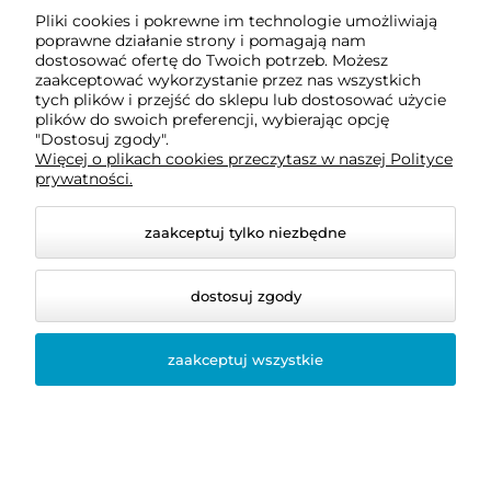
Pliki cookies i pokrewne im technologie umożliwiają
O nas
poprawne działanie strony i pomagają nam
dostosować ofertę do Twoich potrzeb. Możesz
zaakceptować wykorzystanie przez nas wszystkich
Informacje
tych plików i przejść do sklepu lub dostosować użycie
plików do swoich preferencji, wybierając opcję
"Dostosuj zgody".
Więcej o plikach cookies przeczytasz w naszej Polityce
Pomoc
prywatności.
zaakceptuj tylko niezbędne
dostosuj zgody
zaakceptuj wszystkie
© 2026 www.enexus.pl. Wszelkie prawa zastrzeżone.
Styl graficzny i aplikacje ShopGadget.pl
Sklep
internetowy Shoper.pl