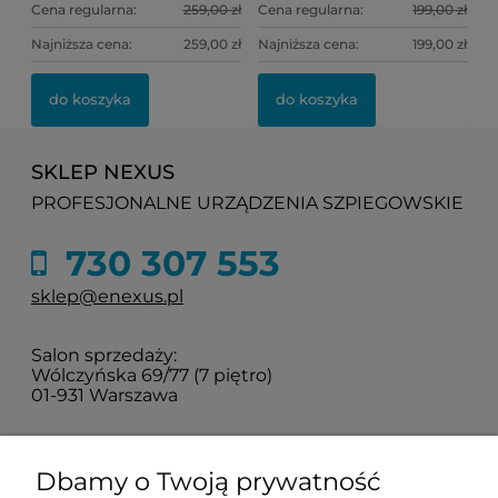
Cena regularna:
259,00 zł
Cena regularna:
199,00 zł
Najniższa cena:
259,00 zł
Najniższa cena:
199,00 zł
do koszyka
do koszyka
SKLEP NEXUS
PROFESJONALNE URZĄDZENIA SZPIEGOWSKIE
730 307 553
sklep@enexus.pl
Salon sprzedaży:
Wólczyńska 69/77 (7 piętro)
01-931 Warszawa
Sprawdź jak do nas dojechać
Dbamy o Twoją prywatność