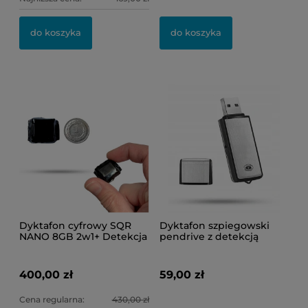
do koszyka
do koszyka
Dyktafon cyfrowy SQR
Dyktafon szpiegowski
NANO 8GB 2w1+ Detekcja
pendrive z detekcją
Głosu VOS (Bardzo Mały
dźwięku VOS Black-200
Rozmiar)
400,00 zł
59,00 zł
Cena regularna:
430,00 zł