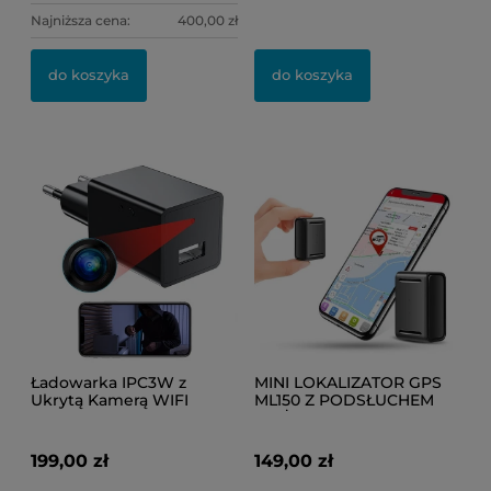
Najniższa cena:
400,00 zł
do koszyka
do koszyka
Ładowarka IPC3W z
MINI LOKALIZATOR GPS
Ukrytą Kamerą WIFI
ML150 Z PODSŁUCHEM
(Podgląd Online)
NA ŻYWO
(HERMETYCZNY) DO
TOREBKI LUB
199,00 zł
149,00 zł
SAMOCHODU