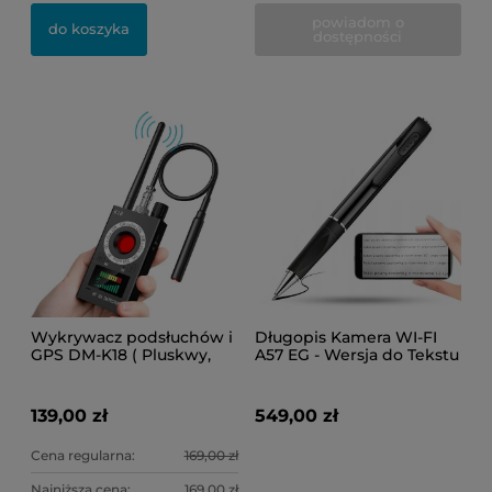
powiadom o
do koszyka
dostępności
Wykrywacz podsłuchów i
Długopis Kamera WI-FI
GPS DM-K18 ( Pluskwy,
A57 EG - Wersja do Tekstu
lokalizatory oraz kamery
(Podgląd Online)
WI-FI )
139,00 zł
549,00 zł
Cena regularna:
169,00 zł
Najniższa cena:
169,00 zł