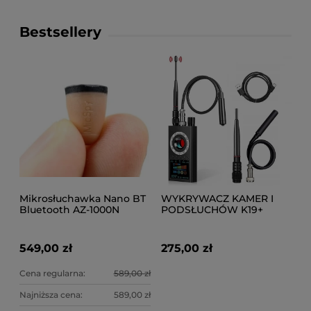
Bestsellery
Mikrosłuchawka Nano BT
WYKRYWACZ KAMER I
Bluetooth AZ-1000N
PODSŁUCHÓW K19+
niewidoczna (egzamin)
(PLUSKWY GSM, GPS, WI-
FI, RF, IR)
549,00 zł
275,00 zł
Cena regularna:
589,00 zł
Najniższa cena:
589,00 zł