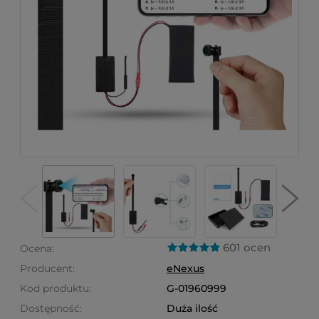
601 ocen
Ocena:
Producent:
eNexus
Kod produktu:
G-01960999
Dostępność:
Duża ilość