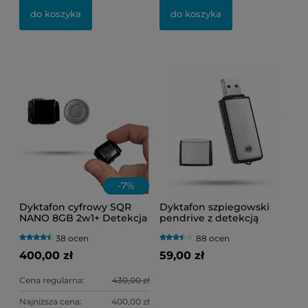
do koszyka
do koszyka
-
7
%
Dyktafon cyfrowy SQR
Dyktafon szpiegowski
NANO 8GB 2w1+ Detekcja
pendrive z detekcją
Głosu VOS (Bardzo Mały
dźwięku VOS Black-200
38 ocen
88 ocen
Rozmiar)
400,00 zł
59,00 zł
Cena regularna:
430,00 zł
Najniższa cena:
400,00 zł