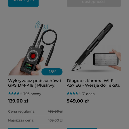
dostępności
-
18
%
Wykrywacz podsłuchów i
Długopis Kamera WI-FI
GPS DM-K18 ( Pluskwy,
A57 EG - Wersja do Tekstu
lokalizatory oraz kamery
(Podgląd Online)
703 oceny
31 ocen
WI-FI )
139,00 zł
549,00 zł
Cena regularna:
169,00 zł
Najniższa cena:
169,00 zł