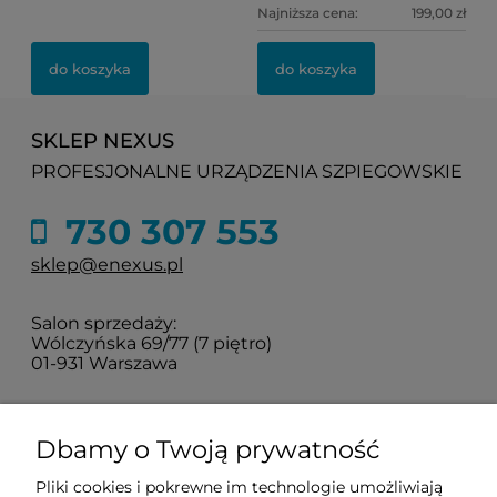
Najniższa cena:
199,00 zł
do koszyka
do koszyka
SKLEP NEXUS
PROFESJONALNE URZĄDZENIA SZPIEGOWSKIE
730 307 553
sklep@enexus.pl
Salon sprzedaży:
Wólczyńska 69/77 (7 piętro)
01-931 Warszawa
Sprawdź jak do nas dojechać
Dbamy o Twoją prywatność
Pliki cookies i pokrewne im technologie umożliwiają