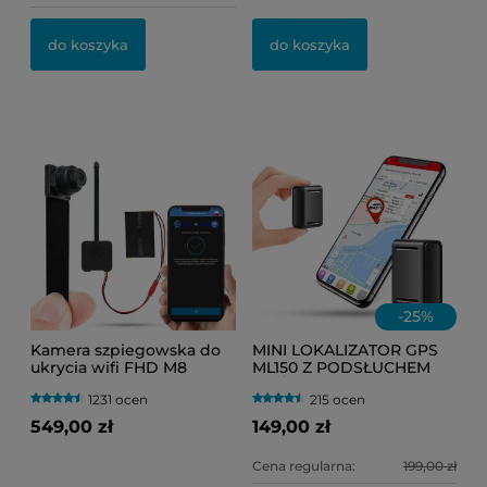
do koszyka
do koszyka
-
25
%
Kamera szpiegowska do
MINI LOKALIZATOR GPS
ukrycia wifi FHD M8
ML150 Z PODSŁUCHEM
Avada PRO ( Podgląd na
NA ŻYWO
1231 ocen
215 ocen
żywo + Detekcja Ruchu )
(HERMETYCZNY) DO
TOREBKI LUB
549,00 zł
149,00 zł
SAMOCHODU
Cena regularna:
199,00 zł