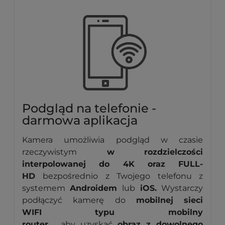
Podgląd na telefonie -
darmowa aplikacja
Kamera umożliwia podgląd w czasie
rzeczywistym
w
rozdzielczości
interpolowanej do 4K oraz FULL-
HD
bezpośrednio z Twojego telefonu z
systemem
Androidem
lub
iOS.
Wystarczy
podłączyć kamerę do
mobilnej
sieci
WIFI
typu mobilny
router
,
aby uzyskać
obraz z dowolnego