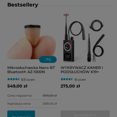
Bestsellery
-
7
%
Mikrosłuchawka Nano BT
WYKRYWACZ KAMER I
Bluetooth AZ-1000N
PODSŁUCHÓW K19+
niewidoczna (egzamin)
(PLUSKWY GSM, GPS, WI-
831 ocen
16 ocen
FI, RF, IR)
549,00 zł
275,00 zł
Cena regularna:
589,00 zł
Najniższa cena:
589,00 zł
powiadom o
do koszyka