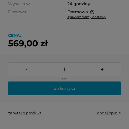
Wysyłka w:
24 godziny
Dostawa:
Darmowa
sprawdź formy dostawy
Cena nie zawiera ewentualnych kosztów płatności
CENA:
569,00 zł
-
+
szt.
do koszyka
zapytaj o produkt
dodaj opinię