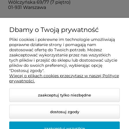
Wólczyńska 69/77 (7 piętro)
01-931 Warszawa
Sprawdź jak do nas dojechać
Dbamy o Twoją prywatność
Pliki cookies i pokrewne im technologie umożliwiają
O nas
poprawne działanie strony i pomagają nam
dostosować ofertę do Twoich potrzeb. Możesz
zaakceptować wykorzystanie przez nas wszystkich
Informacje
tych plików i przejść do sklepu lub dostosować użycie
plików do swoich preferencji, wybierając opcję
"Dostosuj zgody".
Więcej o plikach cookies przeczytasz w naszej Polityce
Pomoc
prywatności.
zaakceptuj tylko niezbędne
dostosuj zgody
zaakceptuj wszystkie