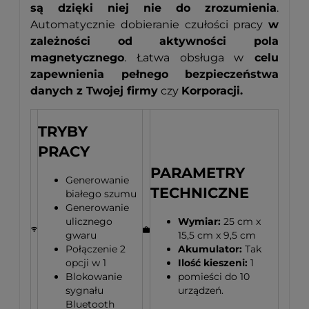
są dzięki niej nie do zrozumienia
.
Automatycznie dobieranie czułości pracy
w
zależności od aktywności pola
magnetycznego
. Łatwa obsługa w
celu
zapewnienia pełnego bezpieczeństwa
danych z Twojej firmy
czy
Korporacji.
TRYBY
PRACY
PARAMETRY
Generowanie
TECHNICZNE
białego szumu
Generowanie
ulicznego
Wymiar:
25 cm x
gwaru
15,5 cm x 9,5 cm
Połączenie 2
Akumulator:
Tak
opcji w 1
Ilość kieszeni:
1
Blokowanie
pomieści do 10
sygnału
urządzeń.
Bluetooth