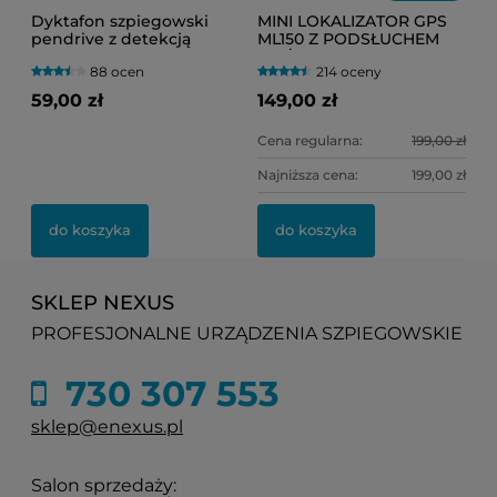
Dyktafon szpiegowski
MINI LOKALIZATOR GPS
pendrive z detekcją
ML150 Z PODSŁUCHEM
dźwięku VOS Black-200
NA ŻYWO
88 ocen
214 oceny
(HERMETYCZNY) DO
TOREBKI LUB
59,00 zł
149,00 zł
SAMOCHODU
Cena regularna:
199,00 zł
Najniższa cena:
199,00 zł
do koszyka
do koszyka
SKLEP NEXUS
PROFESJONALNE URZĄDZENIA SZPIEGOWSKIE
730 307 553
sklep@enexus.pl
Salon sprzedaży: