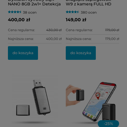
NANO 8GB 2w1+ Detekcja
W9 z kamerą FULL HD
Głosu VOS (Bardzo Mały
38 ocen
380 ocen
Rozmiar)
400,00 zł
149,00 zł
Cena regularna:
430,00 zł
Cena regularna:
179,00 zł
Najniższa cena:
400,00 zł
Najniższa cena:
179,00 zł
do koszyka
do koszyka
-
25
%