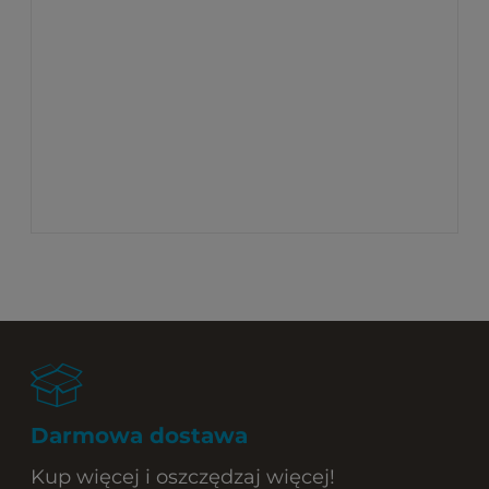
Profesjonalna skrzynka akustyczna w formie
szkatułki na telefony komórkowe, idealna do biura
w celu zabezpieczenia informacji firmowych,
produkt produkcji
Białoruskiej spełnia swoją
funkcjonalność i zapewnia dyskrecje. Jest to
najwyższej jakości produkt do zastosowania
politycznego, biznesowego oraz prywatnego.
Produkt wykonywany na zamówienie w wysokiej
jakości materiałów.
Darmowa dostawa
Kup więcej i oszczędzaj więcej!