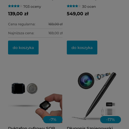
lokalizatory oraz kamery
(Podgląd Online)
703 oceny
30 ocen
WI-FI )
139,00 zł
549,00 zł
Cena regularna:
169,00 zł
Najniższa cena:
169,00 zł
do koszyka
do koszyka
-
7
%
-
17
%
Dyktafon cyfrowy SQR
Długopis Szpiegowski