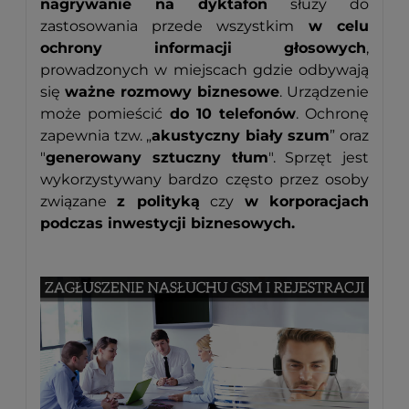
nagrywanie na dyktafon
służy do
zastosowania przede wszystkim
w celu
ochrony informacji głosowych
,
prowadzonych w miejscach gdzie odbywają
się
ważne rozmowy biznesowe
. Urządzenie
może pomieścić
do 10 telefonów
. Ochronę
zapewnia tzw. „
akustyczny biały szum
” oraz
"
generowany sztuczny tłum
". Sprzęt jest
wykorzystywany bardzo często przez osoby
związane
z polityką
czy
w korporacjach
podczas inwestycji biznesowych.