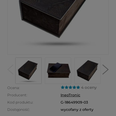
4 oceny
Ocena:
Producent:
IneoTronic
Kod produktu:
G-18649909-03
Dostępność:
wycofany z oferty