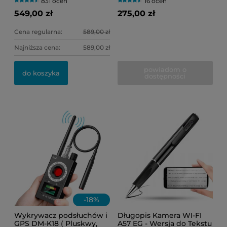
831 ocen
16 ocen
FI, RF, IR)
549,00 zł
275,00 zł
Cena regularna:
589,00 zł
Najniższa cena:
589,00 zł
powiadom o
do koszyka
dostępności
-
18
%
Wykrywacz podsłuchów i
Długopis Kamera WI-FI
GPS DM-K18 ( Pluskwy,
A57 EG - Wersja do Tekstu