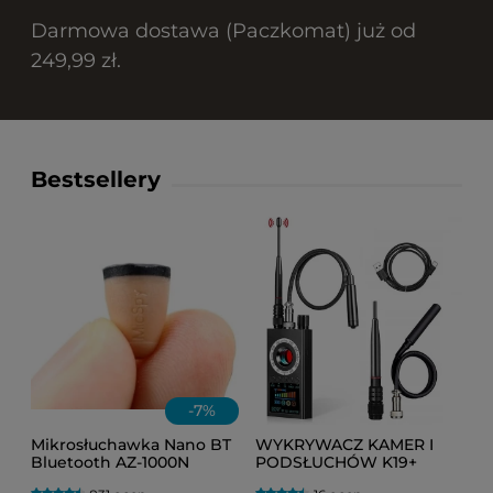
Darmowa dostawa (Paczkomat) już od
249,99 zł.
Bestsellery
-
7
%
Mikrosłuchawka Nano BT
WYKRYWACZ KAMER I
Bluetooth AZ-1000N
PODSŁUCHÓW K19+
niewidoczna (egzamin)
(PLUSKWY GSM, GPS, WI-