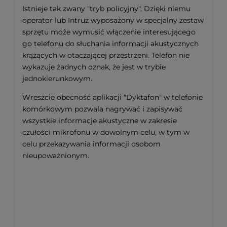
Istnieje tak zwany "tryb policyjny". Dzięki niemu
operator lub Intruz wyposażony w specjalny zestaw
sprzętu może wymusić włączenie interesującego
go telefonu do słuchania informacji akustycznych
krążących w otaczającej przestrzeni. Telefon nie
wykazuje żadnych oznak, że jest w trybie
jednokierunkowym.
Wreszcie obecność aplikacji "Dyktafon" w telefonie
komórkowym pozwala nagrywać i zapisywać
wszystkie informacje akustyczne w zakresie
czułości mikrofonu w dowolnym celu, w tym w
celu przekazywania informacji osobom
nieupoważnionym.
Aby chronić poufne informacje głosowe przed
wyciekiem przez utworzony przypadkowo lub
celowo kanał mikrofonowy, zaprojektowano sejf
akustyczny "AVOC PRO KS310XL”