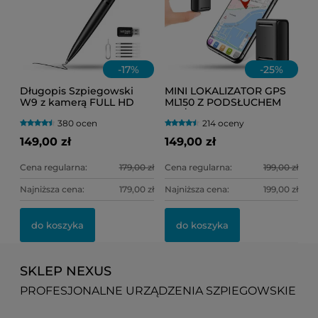
-
17
%
-
25
%
Długopis Szpiegowski
MINI LOKALIZATOR GPS
W9 z kamerą FULL HD
ML150 Z PODSŁUCHEM
NA ŻYWO
380 ocen
214 oceny
(HERMETYCZNY) DO
TOREBKI LUB
149,00 zł
149,00 zł
SAMOCHODU
Cena regularna:
179,00 zł
Cena regularna:
199,00 zł
Najniższa cena:
179,00 zł
Najniższa cena:
199,00 zł
do koszyka
do koszyka
SKLEP NEXUS
PROFESJONALNE URZĄDZENIA SZPIEGOWSKIE