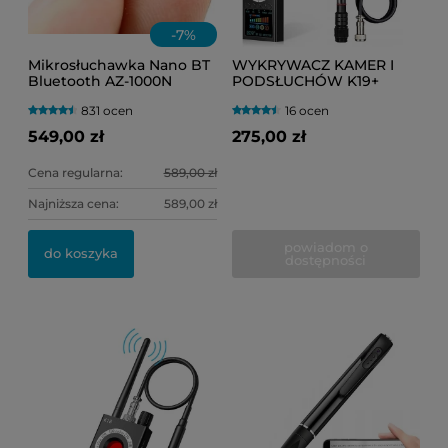
-
7
%
Mikrosłuchawka Nano BT
WYKRYWACZ KAMER I
Bluetooth AZ-1000N
PODSŁUCHÓW K19+
niewidoczna (egzamin)
(PLUSKWY GSM, GPS, WI-
831 ocen
16 ocen
FI, RF, IR)
549,00 zł
275,00 zł
Cena regularna:
589,00 zł
Najniższa cena:
589,00 zł
powiadom o
do koszyka
dostępności