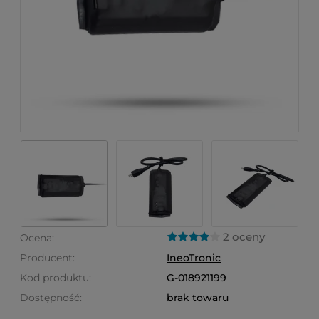
2 oceny
Ocena:
Producent:
IneoTronic
Kod produktu:
G-018921199
Dostępność:
brak towaru