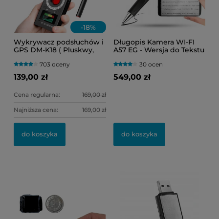
-
18
%
Wykrywacz podsłuchów i
Długopis Kamera WI-FI
GPS DM-K18 ( Pluskwy,
A57 EG - Wersja do Tekstu
lokalizatory oraz kamery
(Podgląd Online)
703 oceny
30 ocen
WI-FI )
139,00 zł
549,00 zł
Cena regularna:
169,00 zł
Najniższa cena:
169,00 zł
do koszyka
do koszyka