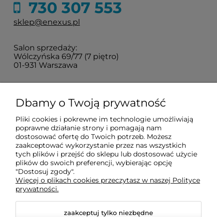
730 307 553
sklep@enexus.pl
Salon sprzedaży:
Wólczyńska 69/77 (7 piętro)
01-931 Warszawa
Sprawdź jak do nas dojechać
Dbamy o Twoją prywatność
Pliki cookies i pokrewne im technologie umożliwiają
O nas
poprawne działanie strony i pomagają nam
dostosować ofertę do Twoich potrzeb. Możesz
zaakceptować wykorzystanie przez nas wszystkich
tych plików i przejść do sklepu lub dostosować użycie
Informacje
plików do swoich preferencji, wybierając opcję
"Dostosuj zgody".
Więcej o plikach cookies przeczytasz w naszej Polityce
Pomoc
prywatności.
zaakceptuj tylko niezbędne