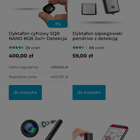
-
7
%
Dyktafon cyfrowy SQR
Dyktafon szpiegowski
NANO 8GB 2w1+ Detekcja
pendrive z detekcją
Głosu VOS (Bardzo Mały
dźwięku VOS Black-200
38 ocen
88 ocen
Rozmiar)
400,00 zł
59,00 zł
Cena regularna:
430,00 zł
Najniższa cena:
400,00 zł
do koszyka
do koszyka