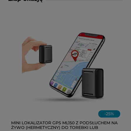
-
25
%
MINI LOKALIZATOR GPS ML150 Z PODSŁUCHEM NA
Wy
ŻYWO (HERMETYCZNY) DO TOREBKI LUB
lo