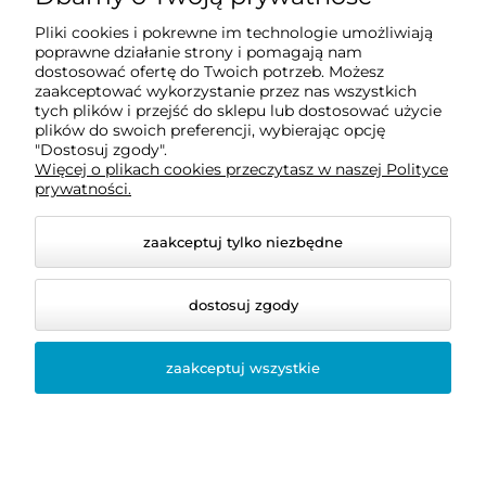
Pliki cookies i pokrewne im technologie umożliwiają
O nas
poprawne działanie strony i pomagają nam
dostosować ofertę do Twoich potrzeb. Możesz
zaakceptować wykorzystanie przez nas wszystkich
Informacje
tych plików i przejść do sklepu lub dostosować użycie
plików do swoich preferencji, wybierając opcję
"Dostosuj zgody".
Więcej o plikach cookies przeczytasz w naszej Polityce
Pomoc
prywatności.
zaakceptuj tylko niezbędne
dostosuj zgody
zaakceptuj wszystkie
© 2026 www.enexus.pl. Wszelkie prawa zastrzeżone.
Styl graficzny i aplikacje ShopGadget.pl
Sklep
internetowy Shoper.pl
Filtry