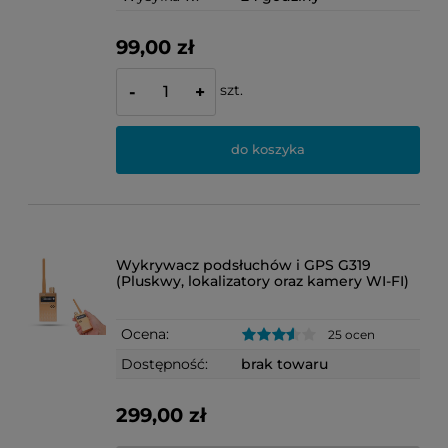
99,00 zł
szt.
-
+
do koszyka
Wykrywacz podsłuchów i GPS G319
(Pluskwy, lokalizatory oraz kamery WI-FI)
Ocena:
25 ocen
Dostępność:
brak towaru
299,00 zł