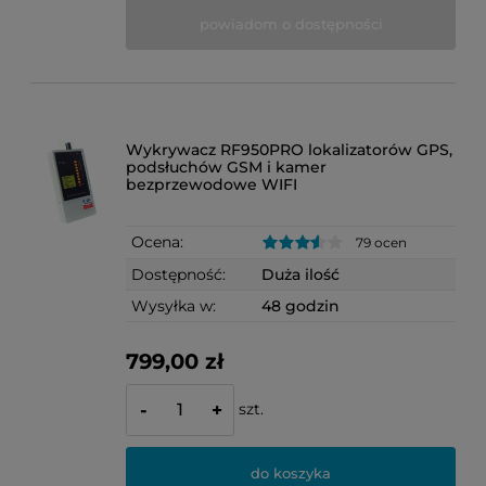
powiadom o dostępności
Wykrywacz RF950PRO lokalizatorów GPS,
podsłuchów GSM i kamer
bezprzewodowe WIFI
Ocena:
79 ocen
Dostępność:
Duża ilość
Wysyłka w:
48 godzin
799,00 zł
szt.
-
+
do koszyka