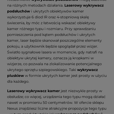
na różnych metodach działania.
Laserowy wykrywacz
podsłuchów
i ukrytych obiektywów kamer
wykorzystuje 6 diod IR oraz 4-stopniową skalę
świecenia, by móc z łatwością wskazać obiektywy
kamer różnego typu i rozmiaru. Przy sprawdzaniu
pomieszczenia pod kątem podsłuchów i ukrytych
kamer, laser będzie skanował poszczególne elementy
pokoju, a użytkownik będzie spoglądał przez wizjer.
Światło sygnałowe lasera w momencie, gdy natrafi na
obiektyw ukrytej kamery, oznacza ją kropkami w
wizjerze, co pozwala na zlokalizowanie potencjalnego
ukrytego sprzętu szpiegowskiego. Taki
wykrywacz
pluskiew
w formie ukrytych kamer jest prosty w użyciu
dla każdego.
Laserowy wykrywacz kamer
jest niezwykle prosty w
obsłudze; co więcej, urządzenia tego typu mogą działać
nawet w promieniu 50 centymetrów. W ofercie sklepu
Nexus znajdziesz liczne atrakcyjne propozycje tego typu