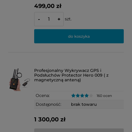
499,00 zł
szt.
-
+
do koszyka
Profesjonalny Wykrywacz GPS i
Podsłuchów Protector Hero 009 ( z
magnetyczną anteną)
Ocena:
160 ocen
Dostępność:
brak towaru
1 300,00 zł