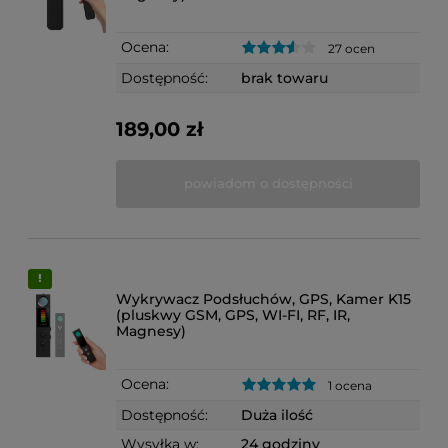
Ocena:
27 ocen
Dostępność:
brak towaru
189,00 zł
powiadom o dostępności
Wykrywacz Podsłuchów, GPS, Kamer K15
(pluskwy GSM, GPS, WI-FI, RF, IR,
Magnesy)
Ocena:
1 ocena
Dostępność:
Duża ilość
Wysyłka w:
24 godziny