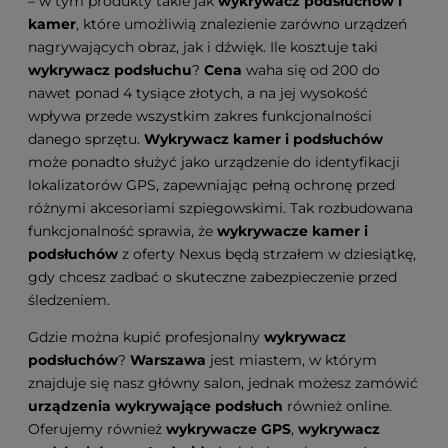
– w tym produkty takie jak
wykrywacz podsłuchów i
kamer
, które umożliwią znalezienie zarówno urządzeń
nagrywających obraz, jak i dźwięk. Ile kosztuje taki
wykrywacz podsłuchu
?
Cena
waha się od 200 do
nawet ponad 4 tysiące złotych, a na jej wysokość
wpływa przede wszystkim zakres funkcjonalności
danego sprzętu.
Wykrywacz kamer i podsłuchów
może ponadto służyć jako urządzenie do identyfikacji
lokalizatorów GPS, zapewniając pełną ochronę przed
różnymi akcesoriami szpiegowskimi. Tak rozbudowana
funkcjonalność sprawia, że
wykrywacze kamer i
podsłuchów
z oferty Nexus będą strzałem w dziesiątkę,
gdy chcesz zadbać o skuteczne zabezpieczenie przed
śledzeniem.
Gdzie można kupić profesjonalny
wykrywacz
podsłuchów
?
Warszawa
jest miastem, w którym
znajduje się nasz główny salon, jednak możesz zamówić
urządzenia wykrywające podsłuch
również online.
Oferujemy również
wykrywacze GPS
,
wykrywacz