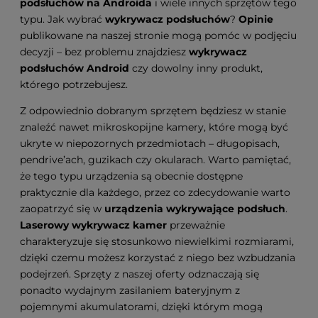
podsłuchów na Androida
i wiele innych sprzętów tego
typu. Jak wybrać
wykrywacz podsłuchów
?
Opinie
publikowane na naszej stronie mogą pomóc w podjęciu
decyzji – bez problemu znajdziesz
wykrywacz
podsłuchów Android
czy dowolny inny produkt,
którego potrzebujesz.
Z odpowiednio dobranym sprzętem będziesz w stanie
znaleźć nawet mikroskopijne kamery, które mogą być
ukryte w niepozornych przedmiotach – długopisach,
pendrive’ach, guzikach czy okularach. Warto pamiętać,
że tego typu urządzenia są obecnie dostępne
praktycznie dla każdego, przez co zdecydowanie warto
zaopatrzyć się w
urządzenia wykrywające podsłuch
.
Laserowy wykrywacz kamer
przeważnie
charakteryzuje się stosunkowo niewielkimi rozmiarami,
dzięki czemu możesz korzystać z niego bez wzbudzania
podejrzeń. Sprzęty z naszej oferty odznaczają się
ponadto wydajnym zasilaniem bateryjnym z
pojemnymi akumulatorami, dzięki którym mogą