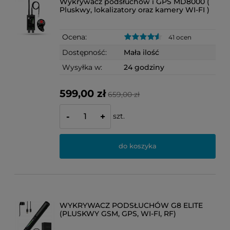
Wykrywacz podsłuchów i GPS MD8000 (
Pluskwy, lokalizatory oraz kamery WI-FI )
Ocena:
41 ocen
Dostępność:
Mała ilość
Wysyłka w:
24 godziny
599,00 zł
659,00 zł
szt.
-
+
do koszyka
WYKRYWACZ PODSŁUCHÓW G8 ELITE
(PLUSKWY GSM, GPS, WI-FI, RF)