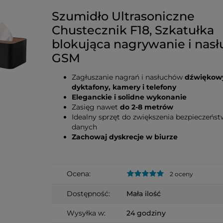
Szumidło Ultrasoniczne
Chustecznik F18, Szkatułka
blokująca nagrywanie i nasł
GSM
Zagłuszanie nagrań i nasłuchów
dźwiękow
dyktafony, kamery i telefony
Eleganckie i solidne wykonanie
Zasięg nawet
do 2-8 metrów
Idealny sprzęt do zwiększenia bezpieczeńs
danych
Zachowaj dyskrecje w biurze
Ocena:
2 oceny
Dostępność:
Mała ilość
Wysyłka w:
24 godziny