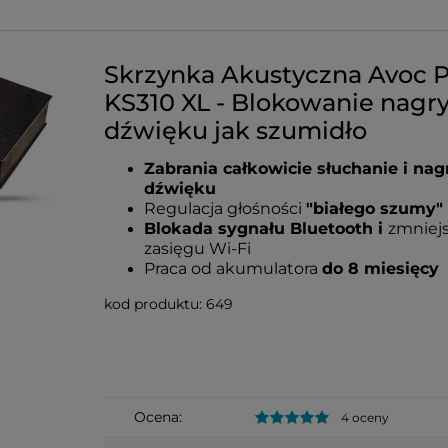
Skrzynka Akustyczna Avoc 
KS310 XL - Blokowanie nagr
dźwięku jak szumidło
Zabrania całkowicie słuchanie i na
dźwięku
Regulacja głośności
"białego szumy"
Blokada sygnału Bluetooth i
zmniej
zasięgu Wi-Fi
Praca od akumulatora
do 8 miesięcy
kod produktu: 649
Ocena:
4 oceny