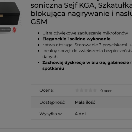
soniczna Sejf KGA, Szkatułk
blokująca nagrywanie i nasł
GSM
Ultra dźwiękowe zagłuszanie mikrofonów
Eleganckie i solidne wykonanie
Łatwa obsługa: Sterowanie 3 przyciskami l
Idealny sprzęt do zwiększenia bezpieczeńs
danych
Zachowaj dyskrecje w biurze, gabinecie
zynka Ultra
Skrzynka Akustyczna Avoc PRO
Profesjonalny
spotkaniu
, Szkatułka
KS310 XL - Blokowanie
soniczna KGA
anie i nasłuch
nagrywanie dźwięku jak
blokująca na
szumidło
GSM
4 450,00 zł
3 999,00 zł
Ocena:
0 ocen
Dostępność:
Mała ilość
do koszyka
Wysyłka w:
4 dni