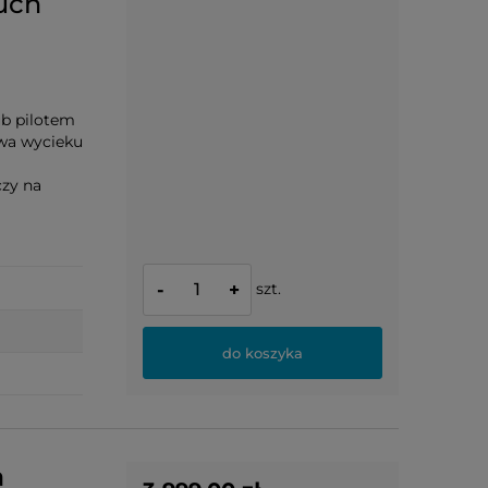
uch
ub pilotem
twa wycieku
czy na
szt.
-
+
do koszyka
a