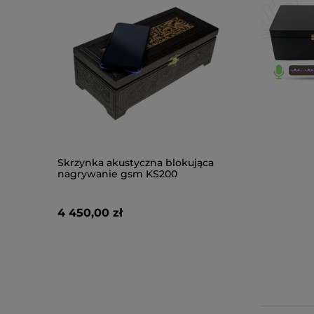
Skrzynka akustyczna blokująca
Profesjonalna Skr
nagrywanie gsm KS200
soniczna Sejf KGA
blokująca nagryw
GSM
4 450,00 zł
3 999,00 zł
do koszyka