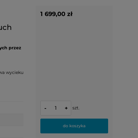
1 699,00 zł
uch
ych przez
twa wycieku
szt.
-
+
do koszyka