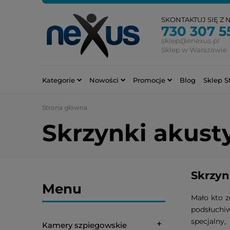
SKONTAKTUJ SIĘ Z 
730 307 5
sklep@enexus.pl
Sklep w Warszawie
Kategorie
Nowości
Promocje
Blog
Sklep S
Strona główna
Skrzynki akust
Skrzyn
Menu
Mało kto z
podsłuchiw
specjalny
Kamery szpiegowskie