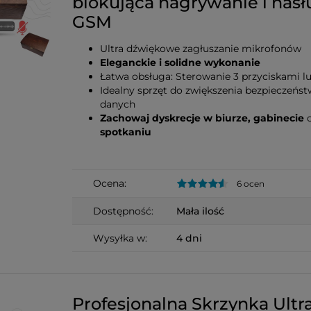
blokująca nagrywanie i nasł
GSM
Ultra dźwiękowe zagłuszanie mikrofonów
Eleganckie i solidne wykonanie
Łatwa obsługa: Sterowanie 3 przyciskami l
Idealny sprzęt do zwiększenia bezpieczeńs
danych
Zachowaj dyskrecje w biurze, gabinecie
spotkaniu
Ocena:
6 ocen
Dostępność:
Mała ilość
Wysyłka w:
4 dni
Profesjonalna Skrzynka Ultr