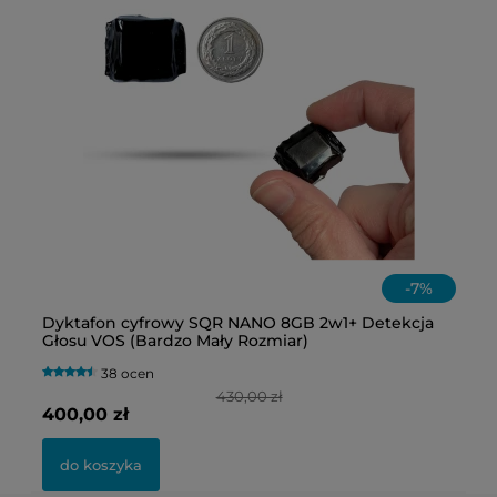
-
7
%
HD
Dyktafon cyfrowy SQR NANO 8GB 2w1+ Detekcja
M
Głosu VOS (Bardzo Mały Rozmiar)
Ż
S
38 ocen
430,00 zł
400,00 zł
14
do koszyka