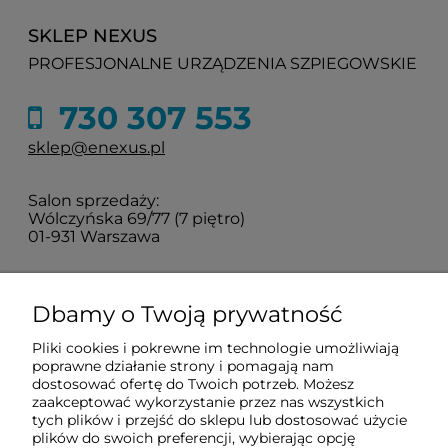
SKLEP NEXUS
PROFESJONALNE URZĄDZENIA SZPIEGOWSKIE
730 307 553
sklep@enexus.pl
Salon sprzedaży:
Wólczyńska 69/77 (7 piętro)
01-931 Warszawa
Sprawdź jak do nas dojechać
Dbamy o Twoją prywatność
Pliki cookies i pokrewne im technologie umożliwiają
O nas
poprawne działanie strony i pomagają nam
dostosować ofertę do Twoich potrzeb. Możesz
zaakceptować wykorzystanie przez nas wszystkich
tych plików i przejść do sklepu lub dostosować użycie
Informacje
plików do swoich preferencji, wybierając opcję